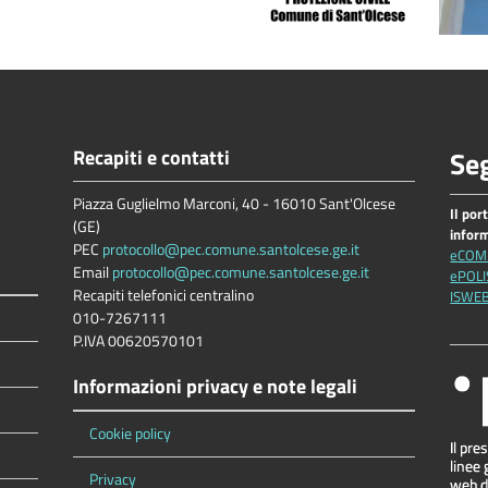
Recapiti e contatti
Seg
Piazza Guglielmo Marconi, 40 - 16010 Sant'Olcese
Il por
(GE)
infor
PEC
protocollo@pec.comune.santolcese.ge.it
eCOM
Email
protocollo@pec.comune.santolcese.ge.it
ePOLI
Recapiti telefonici centralino
ISWE
010-7267111
P.IVA 00620570101
Informazioni privacy e note legali
Cookie policy
Privacy