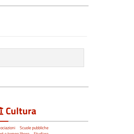
Cultura
ociazioni
Scuole pubbliche
rt e tempo libero
Studiare