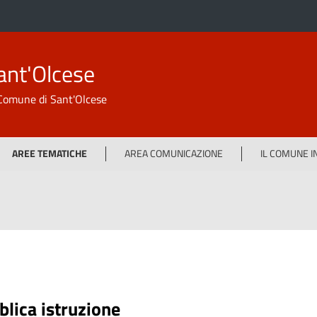
ant'Olcese
l Comune di Sant'Olcese
AREE TEMATICHE
AREA COMUNICAZIONE
IL COMUNE 
blica istruzione