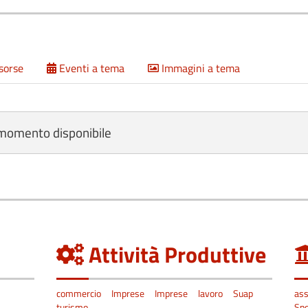
isorse
Eventi a tema
Immagini a tema
 momento disponibile
Attività Produttive
commercio
Imprese
Imprese
lavoro
Suap
ass
turismo
Spo